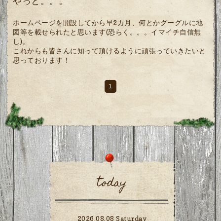
やっと。。。
ホームページを開設してから早2カ月、何とかグーグルに地
図等を載せられたと思います(恐らく。。。イマイチ自信無
し)。
これからも皆さんに知って頂けるように頑張っていきたいと
思っております！
1
today
2026.08.08 Saturday