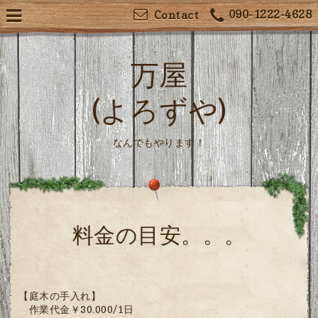
090-1222-4628
Contact
万屋
(よろずや)
なんでもやります！
料金の目安。。。
【庭木の手入れ】
作業代金￥30.000/1日